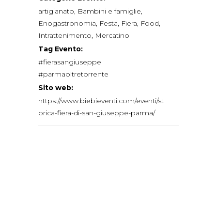
artigianato
,
Bambini e famiglie
,
Enogastronomia
,
Festa
,
Fiera
,
Food
,
Intrattenimento
,
Mercatino
Tag Evento:
#fierasangiuseppe
#parmaoltretorrente
Sito web:
https://www.biebieventi.com/eventi/st
orica-fiera-di-san-giuseppe-parma/