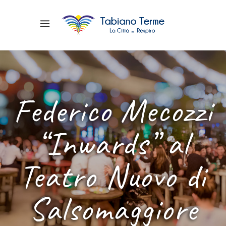
Federico Mecozzi
“Inwards” al
Teatro Nuovo di
Salsomaggiore