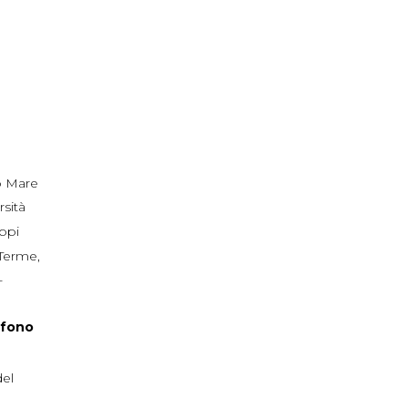
 Mare
rsità
ppi
 Terme
,
+
efono
del