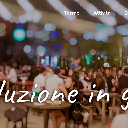
Terme
Attività
S
uzione in 