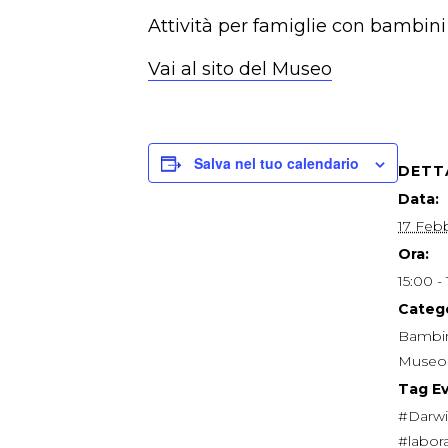
Attività per famiglie con bambini 
Vai al sito del Museo
Salva nel tuo calendario
DETT
Data:
17 Feb
Ora:
15:00 -
Catego
Bambin
Museo
Tag E
#Darwi
#labor