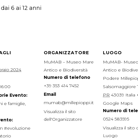
dai 6 ai 12 anni
AGLI
ORGANIZZATORE
LUOGO
MuMAB – Museo Mare
MuMAB- Museo
braio 2024
Antico e Biodiversità
Antico e Biodive
Numero di telefono
Podere Millepio
+39 353 414 7452
 16:00
Salsomaggiore
Email
PR
43039
Italia
rie Evento:
mumab@millepioppi.it
Google Maps
i e famiglie
,
Numero di tel
Visualizza il sito
0524 583595
dell'Organizzatore
vento:
Visualizza il sito 
n #evoluzione
Luogo
atorio