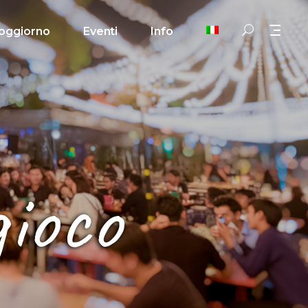
oggiorno
Eventi
Info
gioco