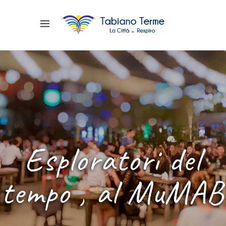
Esploratori del
tempo , al MuMAB