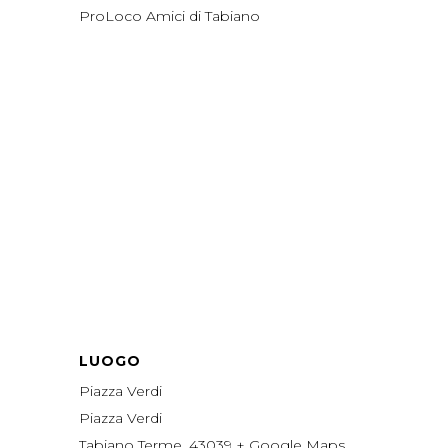
ProLoco Amici di Tabiano
LUOGO
Piazza Verdi
Piazza Verdi
Tabiano Terme
,
43039
+ Google Maps