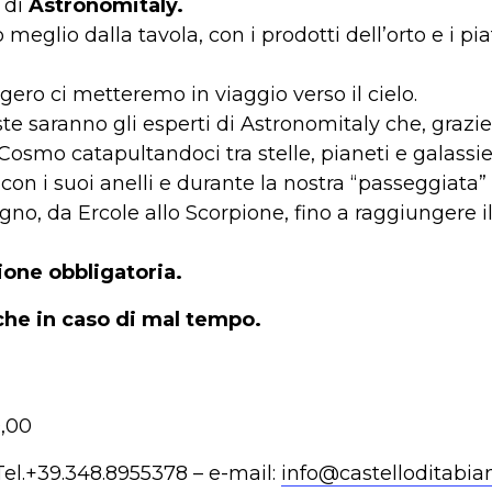
 di
Astronomitaly.
 meglio dalla tavola, con i prodotti dell’orto e i pia
gero ci metteremo in viaggio verso il cielo.
te saranno gli esperti di Astronomitaly che, grazie
l Cosmo catapultandoci tra stelle, pianeti e galassie
on i suoi anelli e durante la nostra “passeggiata
igno, da Ercole allo Scorpione, fino a raggiungere 
one obbligatoria.
che in caso di mal tempo.
0,00
Tel.+39.348.8955378 – e-mail:
info@castelloditabi