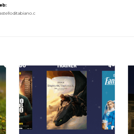
eb:
stelloditabiano.c