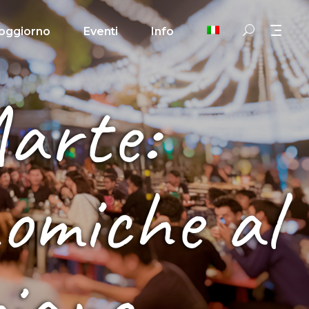
oggiorno
Eventi
Info
arte:
nomiche al
biano