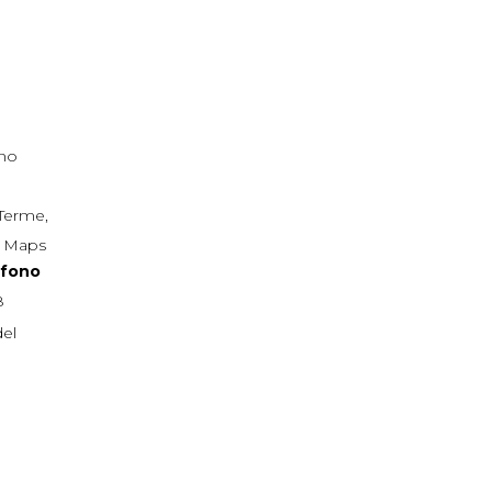
ano
 Terme
,
e Maps
efono
8
del