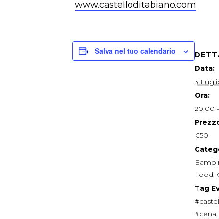
www.castelloditabiano.com
Salva nel tuo calendario
DETT
Data:
3 Lugl
Ora:
20:00 -
Prezzo
€50
Catego
Bambin
Food
,
Tag E
#castel
#cena