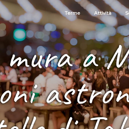
Terme
Attività
S
e mura a M
oni astro
ello di Ta