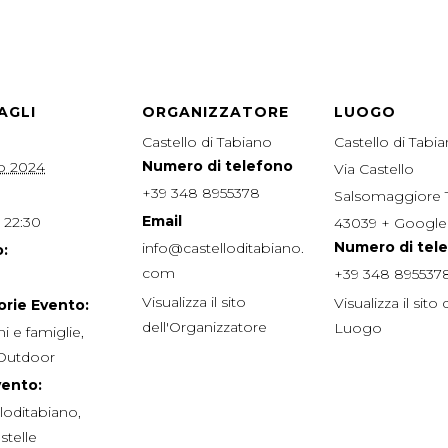
AGLI
ORGANIZZATORE
LUOGO
Castello di Tabiano
Castello di Tabi
Numero di telefono
io 2024
Via Castello
+39 348 8955378
Salsomaggiore
Email
 22:30
43039
+ Googl
Numero di tel
info@castelloditabiano.
:
com
+39 348 895537
Visualizza il sito
Visualizza il sito 
rie Evento:
dell'Organizzatore
Luogo
i e famiglie
,
Outdoor
vento:
loditabiano
,
,
stelle