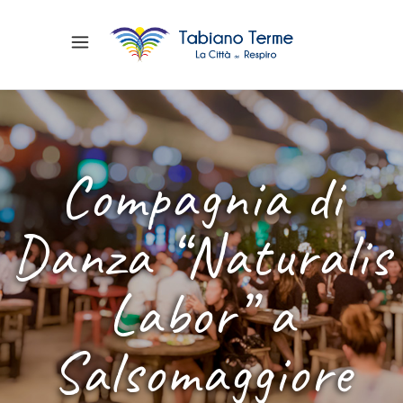
Compagnia di
Danza “Naturalis
Labor” a
Salsomaggiore