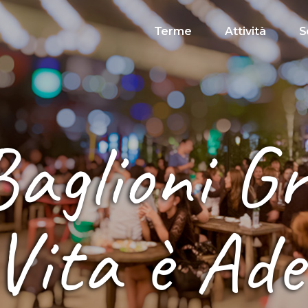
Terme
Attività
S
Baglioni G
Vita è Ade