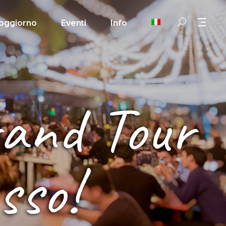
oggiorno
Eventi
Info
rand Tour
sso!