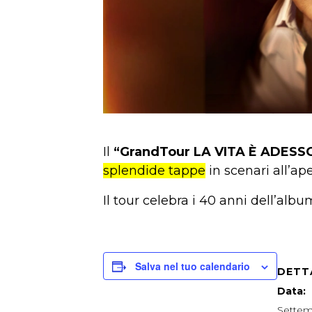
Il
“GrandTour LA VITA È ADESS
splendide tappe
in scenari all’ape
Il tour celebra i 40 anni dell’albu
Salva nel tuo calendario
DETT
Data:
Settem