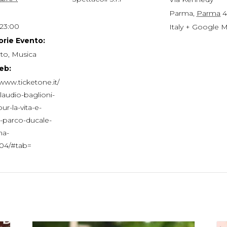
Parma
,
Parma
4
 23:00
Italy
+ Google 
rie Evento:
to
,
Musica
eb:
/www.ticketone.it/
laudio-baglioni-
ur-la-vita-e-
-parco-ducale-
ma-
04/#tab=