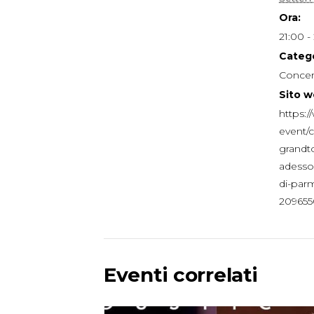
Ora:
21:00 -
Catego
Concer
Sito w
https:/
event/c
grandto
adesso
di-par
209655
Eventi correlati