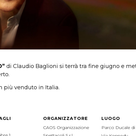
O”
di Claudio Baglioni si terrà tra fine giugno e 
rto.
m più venduto in Italia.
AGLI
ORGANIZZATORE
LUOGO
CAOS Organizzazione
Parco Ducale d
bre 1
Spettacoli S.r.l
Via Kennedy