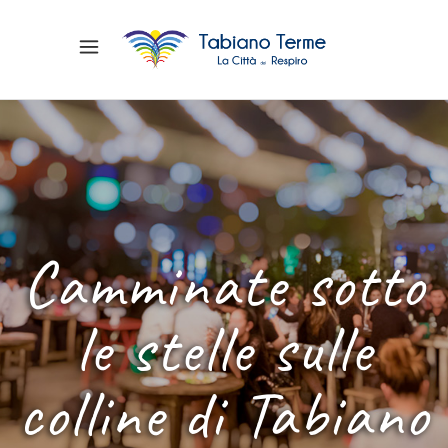
Camminate sotto
le stelle sulle
colline di Tabiano