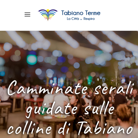
Camminate serali
guidate sulle
colline di Tabiano