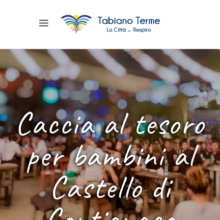
Caccia al tesoro
per bambini al
Castello di
Contignaco