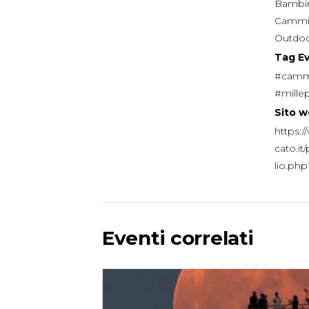
Bambin
Cammi
Outdo
Tag E
#cammi
#mille
Sito w
https:
cato.it
lio.ph
Eventi correlati