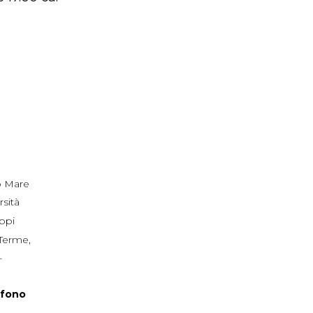
 Mare
rsità
ppi
 Terme
,
+
efono