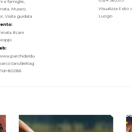
0524 583595
i e famiglie
,
Visualizza il sito 
nata
,
Museo
,
Luogo
or
,
Visita guidata
vento:
nata #cani
pioppi
eb:
//www.parchideldu
/parco.taro/dettag
p?id=80286