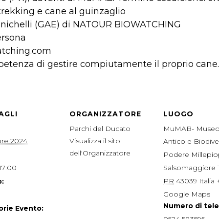
 trekking e cane al guinzaglio
Zanichelli (GAE) di NATOUR BIOWATCHING
ersona
atching.com
mpetenza di gestire compiutamente il proprio cane.
AGLI
ORGANIZZATORE
LUOGO
Parchi del Ducato
MuMAB- Museo
bre 2024
Visualizza il sito
Antico e Biodive
dell'Organizzatore
Podere Millepio
 17:00
Salsomaggiore
PR
43039
Italia
:
Google Maps
Numero di tel
rie Evento: