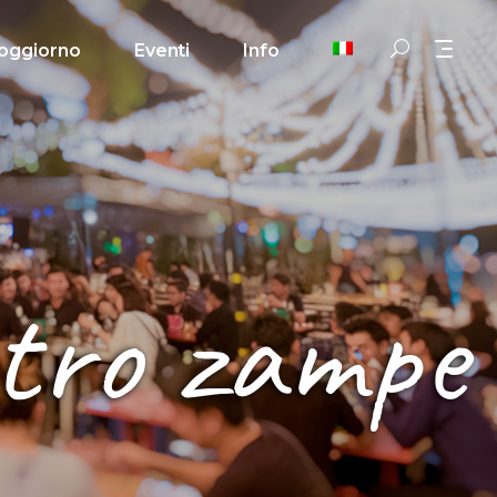
oggiorno
Eventi
Info
tro zampe