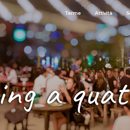
Terme
Attività
S
ing a quat