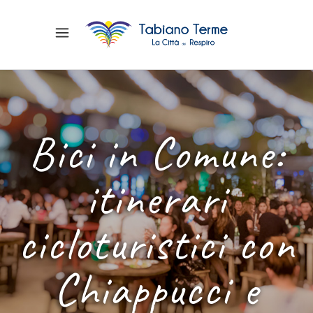
Bici in Comune:
itinerari
cicloturistici con
Chiappucci e