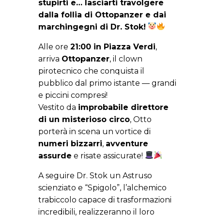
stupirti e… lasciarti travolgere
dalla follia di Ottopanzer e dai
marchingegni di Dr. Stok!
Alle ore
21:00 in Piazza Verdi
,
arriva
Ottopanzer
, il clown
pirotecnico che conquista il
pubblico dal primo istante — grandi
e piccini compresi!
Vestito da
improbabile direttore
di un misterioso circo
, Otto
porterà in scena un vortice di
numeri bizzarri
,
avventure
assurde
e risate assicurate!
A seguire Dr. Stok u
n Astruso
scienziato e “Spigolo”, l’alchemico
trabiccolo capace di trasformazioni
incredibili, realizzeranno il loro