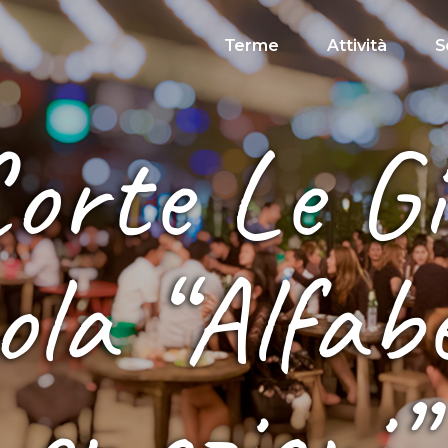
Terme
Attività
S
Corte Le Gi
la “Alfabe
emozioni”