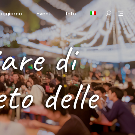
oggiorno
Eventi
Info
are di
to delle