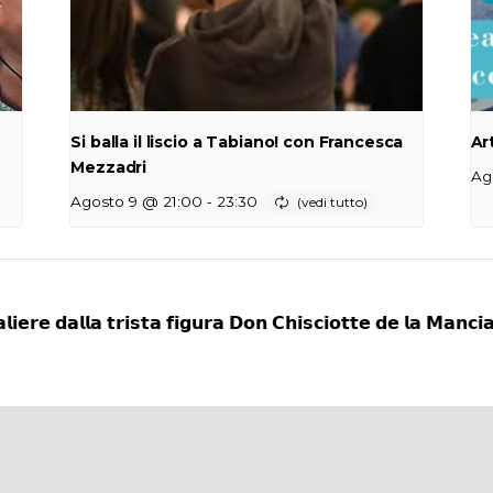
Si balla il liscio a Tabiano! con Francesca
Ar
Mezzadri
Ag
-
Agosto 9 @ 21:00
23:30
𝗹𝗶𝗲𝗿𝗲 𝗱𝗮𝗹𝗹𝗮 𝘁𝗿𝗶𝘀𝘁𝗮 𝗳𝗶𝗴𝘂𝗿𝗮 𝗗𝗼𝗻 𝗖𝗵𝗶𝘀𝗰𝗶𝗼𝘁𝘁𝗲 𝗱𝗲 𝗹𝗮 𝗠𝗮𝗻𝗰𝗶