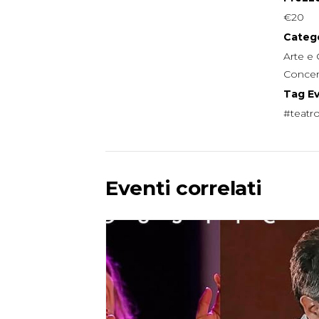
€20
Catego
Arte e 
Concer
Tag E
#teatr
Eventi correlati