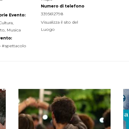
Numero di telefono
3395612798
rie Evento:
Visualizza il sito del
Cultura
,
Luogo
to
,
Musica
vento:
o #spettacolo