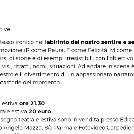
tive
tesso ironico nel
labirinto del nostro sentire e se
n’emozione (P come Paura, F come Felicità, M come
rsi di storie e di esempi irresistibili, con l’obiett
isi, ritratti, nomi, situazioni. Ad andare in scena 
l’estro e il divertimento di un appassionato narrat
ontastorie del momento.
e estiva
ore 21.30
trale estiva
20 euro
rassegna teatrale estiva sono in vendita presso Edic
o Angelo Mazza, 8/a Parma e Fotovideo Carpediem,