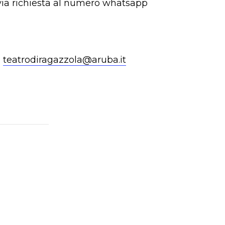
via richiesta al numero whatsapp
a
teatrodiragazzola@aruba.it