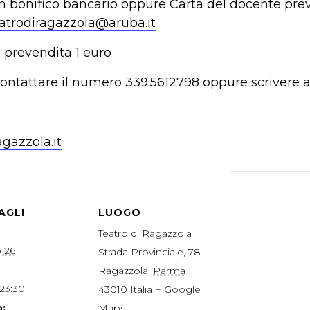
n bonifico bancario oppure Carta del docente pre
atrodiragazzola@aruba.it
i prevendita 1 euro
contattare il numero 339.5612798 oppure scrivere 
gazzola.it
AGLI
LUOGO
Teatro di Ragazzola
 26
Strada Provinciale, 78
Ragazzola
,
Parma
 23:30
43010
Italia
+ Google
:
Maps