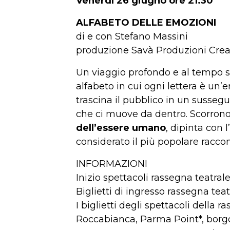
Venerdì 26 giugno ore 21.30
ALFABETO DELLE EMOZIONI
di e con Stefano Massini
produzione Savà Produzioni Crea
Un viaggio profondo e al tempo s
alfabeto in cui ogni lettera è u
trascina il pubblico in un sussegui
che ci muove da dentro. Scorrono v
dell’essere umano
, dipinta con 
considerato il più popolare racc
INFORMAZIONI
Inizio spettacoli rassegna teatral
Biglietti di ingresso rassegna tea
I biglietti degli spettacoli della 
Roccabianca, Parma Point*, borg