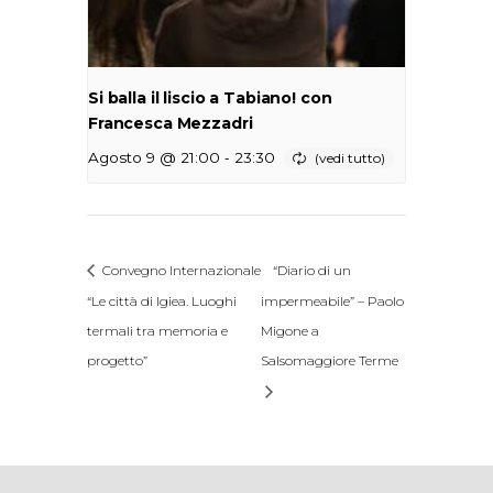
Si balla il liscio a Tabiano! con
Francesca Mezzadri
-
Agosto 9 @ 21:00
23:30
Convegno Internazionale
“Diario di un
“Le città di Igiea. Luoghi
impermeabile” – Paolo
termali tra memoria e
Migone a
progetto”
Salsomaggiore Terme