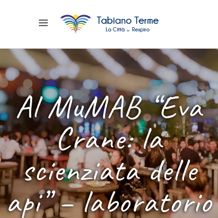
Al MuMAB “Eva
Crane: la
scienziata delle
api” – laboratorio