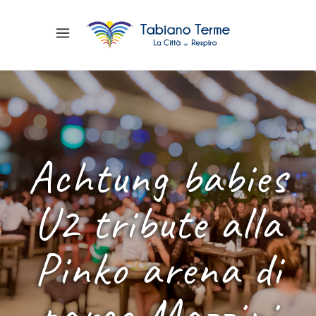
Achtung babies
U2 tribute alla
Pinko arena di
parco Mazzini