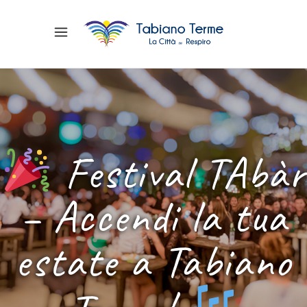
Festival TAbàr
– Accendi la tua
estate a Tabiano