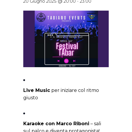
20 Giugno 2025 @ 20:00
-
23:00
Live Music
per iniziare col ritmo
giusto
Karaoke con Marco Riboni
– sali
sul palco e diventa protagonista!