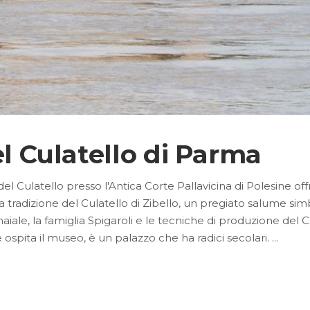
el Culatello di Parma
l Culatello presso l'Antica Corte Pallavicina di Polesine o
a tradizione del Culatello di Zibello, un pregiato salume sim
el maiale, la famiglia Spigaroli e le tecniche di produzione d
e ospita il museo, è un palazzo che ha radici secolari.