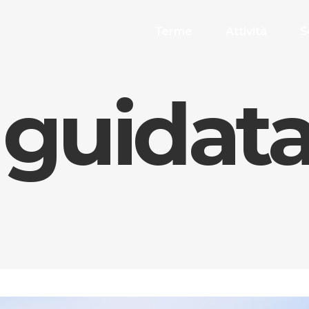
Terme
Attività
S
a guidat