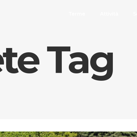
Terme
Attività
S
te Tag