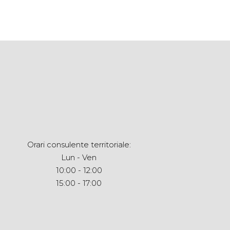
Orari consulente territoriale:
Lun - Ven
10:00 - 12:00
15:00 - 17:00