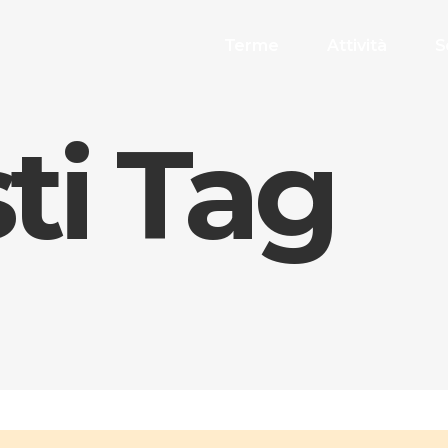
Terme
Attività
S
sti Tag