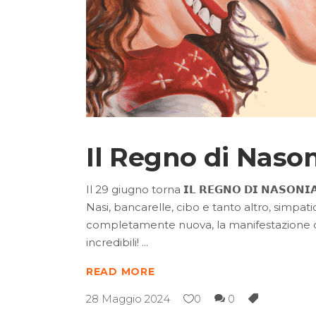
Il Regno di Nason
Il 29 giugno torna 𝗜𝗟 𝗥𝗘𝗚𝗡𝗢 𝗗𝗜 𝗡𝗔𝗦
Nasi, bancarelle, cibo e tanto altro, simpa
completamente nuova, la manifestazione che
incredibili!
READ MORE
28 Maggio 2024
0
0