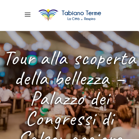
Tour alla scoperta
della bellezza –
Palazzo dei
Congressi di
Salsomaggiore