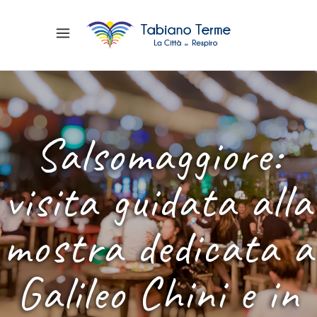
Salsomaggiore:
visita guidata alla
mostra dedicata a
Galileo Chini e in