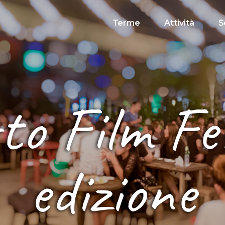
Terme
Attività
S
to Film Fe
edizione