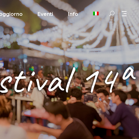
oggiorno
Eventi
Info
stival 14ª