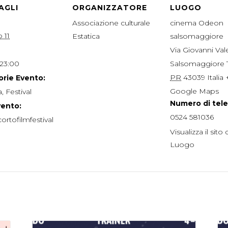
AGLI
ORGANIZZATORE
LUOGO
Associazione culturale
cinema Odeon
 11
Estatica
salsomaggiore
Via Giovanni Valen
 23:00
Salsomaggiore
PR
43039
Italia
rie Evento:
Google Maps
a
,
Festival
Numero di tel
vento:
0524 581036
ortofilmfestival
Visualizza il sito 
Luogo