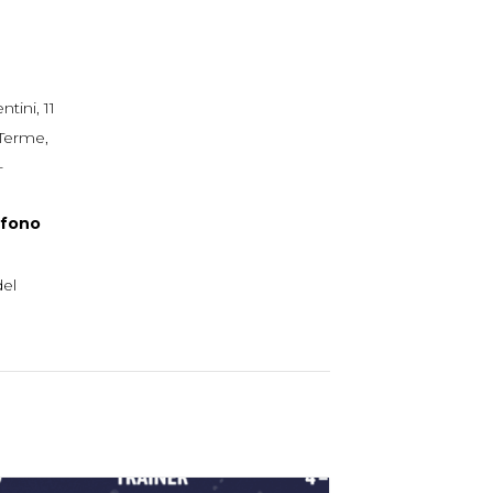
tini, 11
 Terme
,
+
efono
del