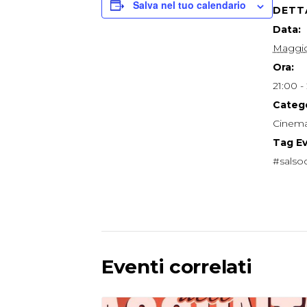
Salva nel tuo calendario
DETT
Data:
Maggio
Ora:
21:00 -
Catego
Cinem
Tag E
#salsoc
Eventi correlati