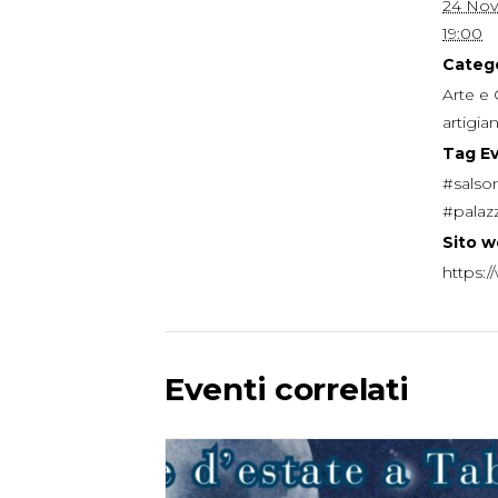
24 No
19:00
Catego
Arte e 
artigia
Tag E
#salso
#palaz
Sito w
https:/
Eventi correlati