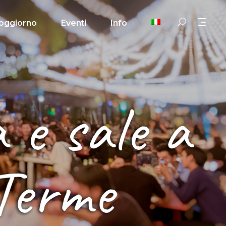
oggiorno
Eventi
Info
 e sale a
Terme