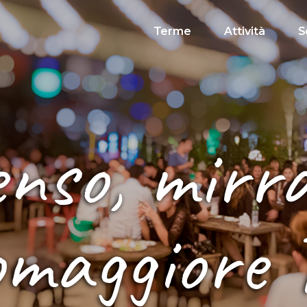
Terme
Attività
S
enso, mirra
omaggiore 