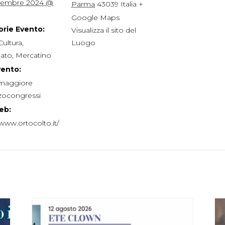
vembre 2024 @
Parma
43039
Italia
+
Google Maps
rie Evento:
Visualizza il sito del
Cultura
,
Luogo
nato
,
Mercatino
vento:
maggiore
zocongressi
eb:
/www.ortocolto.it/