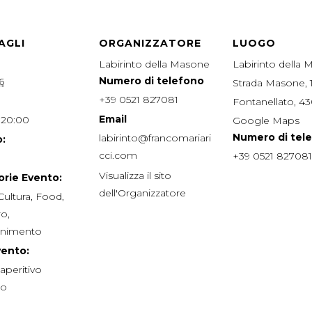
AGLI
ORGANIZZATORE
LUOGO
Labirinto della Masone
Labirinto della
Numero di telefono
6
Strada Masone, 
+39 0521 827081
Fontanellato
,
43
Email
 20:00
Google Maps
Numero di tel
labirinto@francomariari
:
cci.com
+39 0521 827081
Visualizza il sito
rie Evento:
dell'Organizzatore
Cultura
,
Food
,
ro
,
tenimento
vento:
aperitivo
o