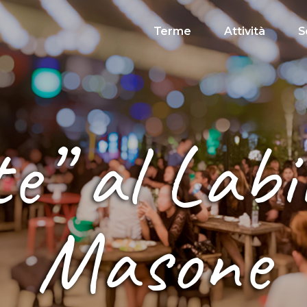
Terme
Attività
S
e” al Labi
Masone