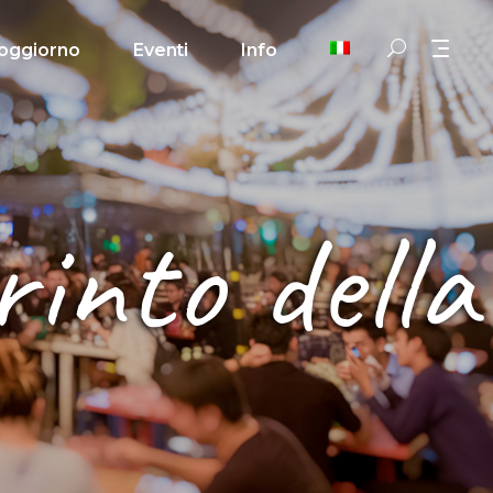
oggiorno
Eventi
Info
rinto della