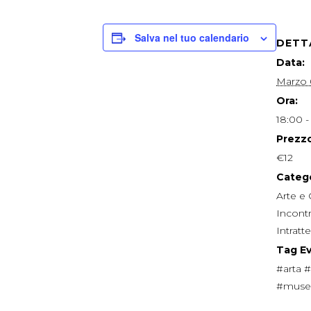
Salva nel tuo calendario
DETT
Data:
Marzo 
Ora:
18:00 -
Prezzo
€12
Catego
Arte e 
Incont
Intrat
Tag E
#arta #
#muse