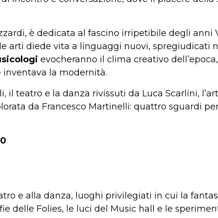
zzardi, è dedicata al fascino irripetibile degli anni
a le arti diede vita a linguaggi nuovi, spregiudicati 
usicologi
evocheranno il clima creativo dell’epoca, g
e inventava la modernità.
il teatro e la danza rivissuti da Luca Scarlini, l’art
plorata da Francesco Martinelli: quattro sguardi per
00
 e alla danza, luoghi privilegiati in cui la fantas
ie delle Folies, le luci del Music hall e le sperim