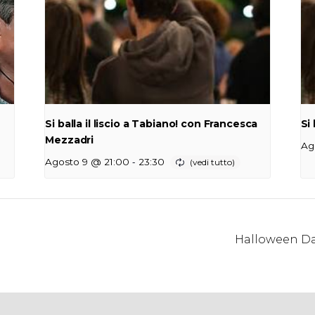
Si balla il liscio a Tabiano! con Francesca
Si
Mezzadri
Ag
-
Agosto 9 @ 21:00
23:30
Halloween Da