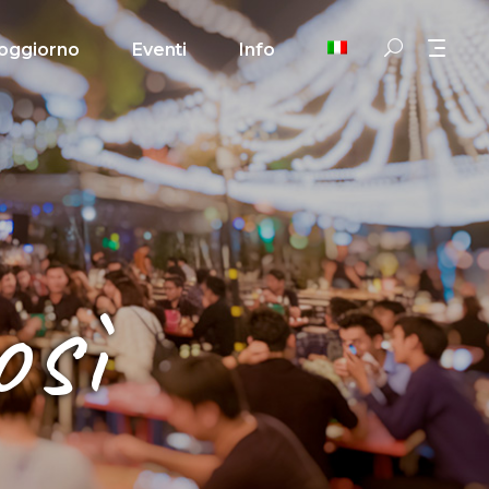
oggiorno
Eventi
Info
osì