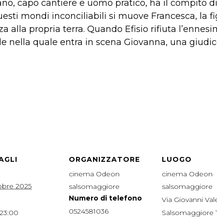
iano, capo cantiere e uomo pratico, ha il compito d
esti mondi inconciliabili si muove Francesca, la figli
lla propria terra. Quando Efisio rifiuta l’ennesima
ale nella quale entra in scena Giovanna, una giudic
AGLI
ORGANIZZATORE
LUOGO
cinema Odeon
cinema Odeon
obre 2025
salsomaggiore
salsomaggiore
Numero di telefono
Via Giovanni Valen
0524581036
 23:00
Salsomaggiore