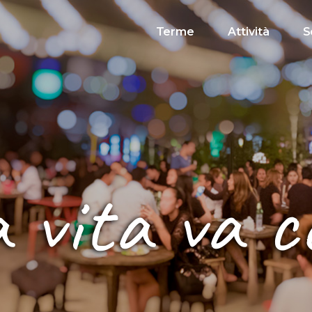
Terme
Attività
S
 vita va c