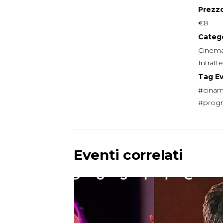
Prezzo
€8
Catego
Cinem
Intrat
Tag E
#cinam
#prog
Eventi correlati