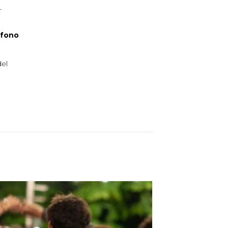
+
efono
del