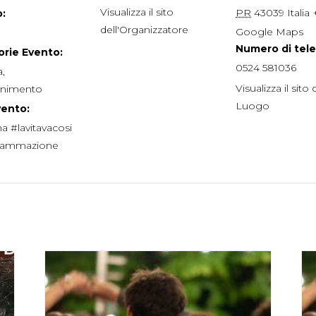
Visualizza il sito
PR
43039
Italia
:
dell'Organizzatore
Google Maps
Numero di tel
rie Evento:
0524 581036
a
,
Visualizza il sito 
tenimento
Luogo
vento:
a #lavitavacosi
rammazione