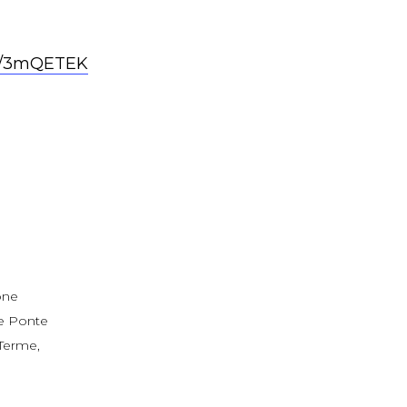
ly/3mQETEK
one
ne Ponte
 Terme
,