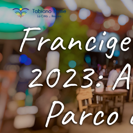
Francige
2023: A 
Parco d