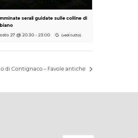
mminate serali guidate sulle colline di
biano
-
osto 27 @ 20:30
23:00
llo di Contignaco – Favole antiche