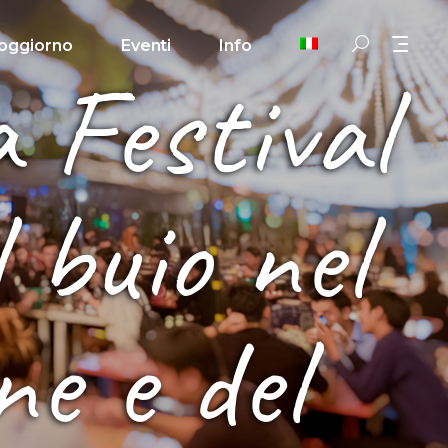
oggiorno
Eventi
Info
 Festival
 buio nel
ne e del