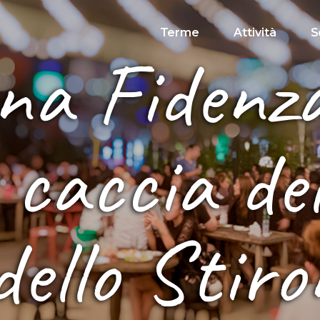
Terme
Attività
S
na Fidenza
caccia del
ello Stiro