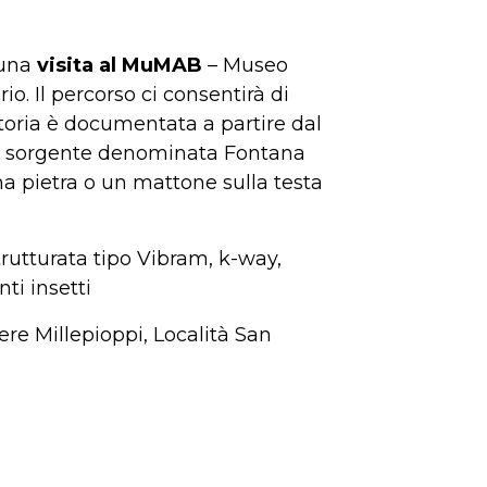
 una
visita al MuMAB
– Museo
o. Il percorso ci consentirà di
 storia è documentata a partire dal
una sorgente denominata Fontana
una pietra o un mattone sulla testa
trutturata tipo Vibram, k-way,
ti insetti
re Millepioppi, Località San