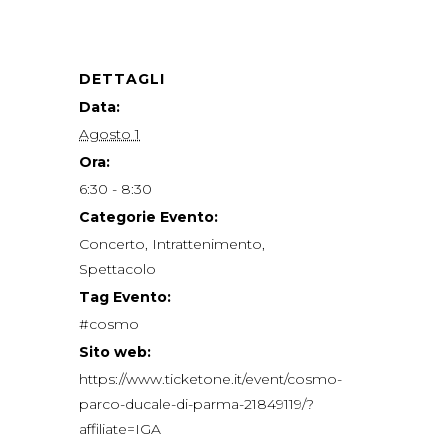
DETTAGLI
Data:
Agosto 1
Ora:
6:30 - 8:30
Categorie Evento:
Concerto
,
Intrattenimento
,
Spettacolo
Tag Evento:
#cosmo
Sito web:
https://www.ticketone.it/event/cosmo-
parco-ducale-di-parma-21849119/?
affiliate=IGA