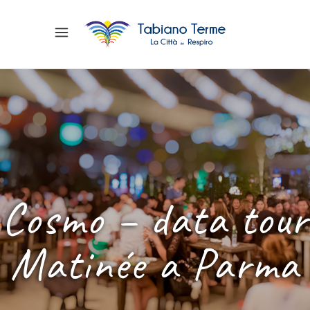
Cosmo – data tour
Matinée a Parma