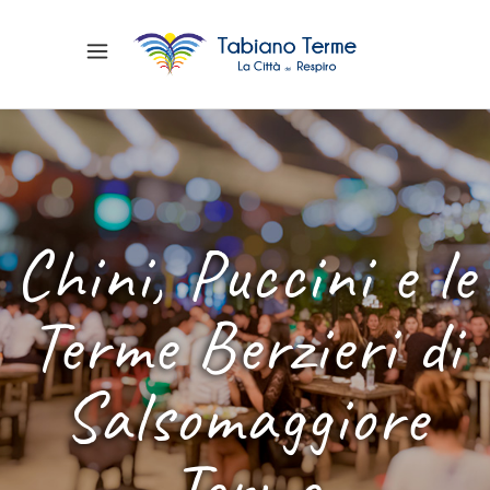
Chini, Puccini e le
Terme Berzieri di
Salsomaggiore
Terme