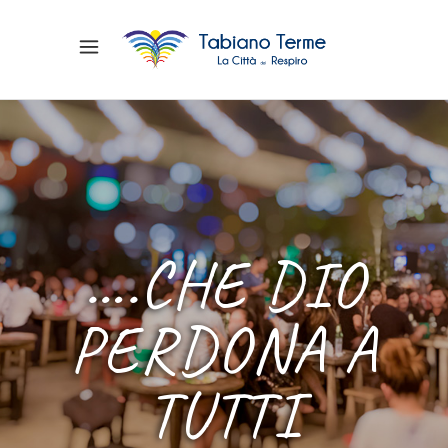
….CHE DIO
PERDONA A
TUTTI