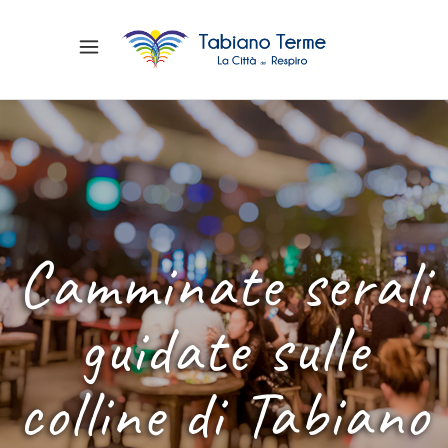
Camminate serali
guidate sulle
colline di Tabiano