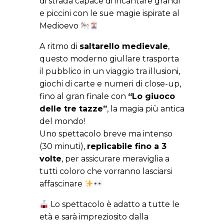
di strada capace di incantare grandi
e piccini con le sue magie ispirate al
Medioevo
A ritmo di
saltarello medievale
,
questo moderno giullare trasporta
il pubblico in un viaggio tra illusioni,
giochi di carte e numeri di close-up,
fino al gran finale con
“Lo giuoco
delle tre tazze”
, la magia più antica
del mondo!
Uno spettacolo breve ma intenso
(30 minuti),
replicabile fino a 3
volte
, per assicurare meraviglia a
tutti coloro che vorranno lasciarsi
affascinare
Lo spettacolo è adatto a tutte le
età e sarà impreziosito dalla