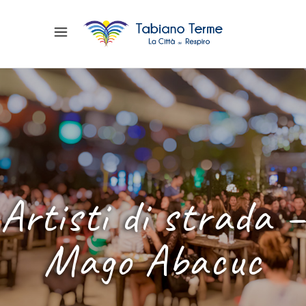
Artisti di strada –
Mago Abacuc