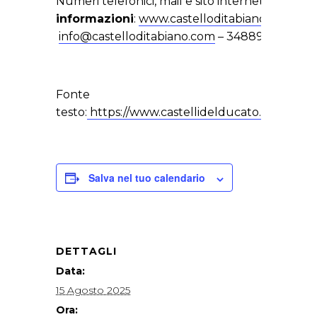
Numeri telefonici, mail e sito internet
per
informazioni
:
www.castelloditabiano.com
–
info@castelloditabiano.com
– 3488955378
Fonte
testo:
https://www.castellidelducato.it
Salva nel tuo calendario
DETTAGLI
Data:
15 Agosto 2025
Ora: