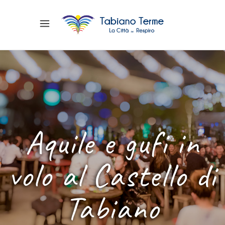
Aquile e gufi in
volo al Castello di
Tabiano