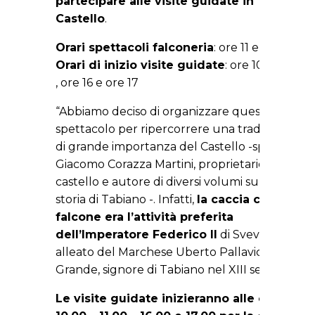
partecipare alle visite guidate in
Castello
.
Orari spettacoli falconeria
: ore 11 e ore 17
Orari di inizio visite guidate
: ore 10, ore 11
, ore 16 e ore 17
“Abbiamo deciso di organizzare questo
spettacolo per ripercorrere una tradizione
di grande importanza del Castello -spiega
Giacomo Corazza Martini, proprietario del
castello e autore di diversi volumi sulla
storia di Tabiano -. Infatti,
la caccia con il
falcone era l’attività preferita
dell’Imperatore Federico II
di Svevia,
alleato del Marchese Uberto Pallavicino il
Grande, signore di Tabiano nel XIII secolo.
Le visite guidate inizieranno alle ore