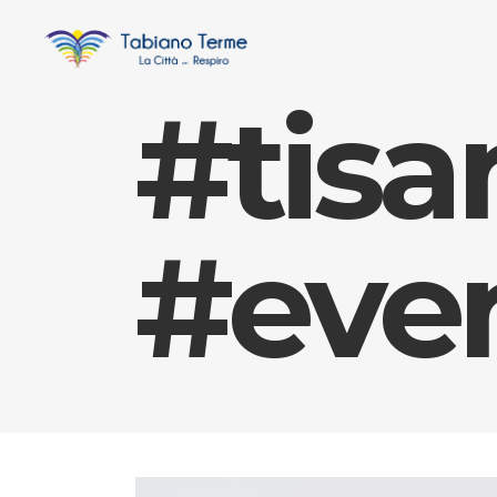
#tisa
#eve