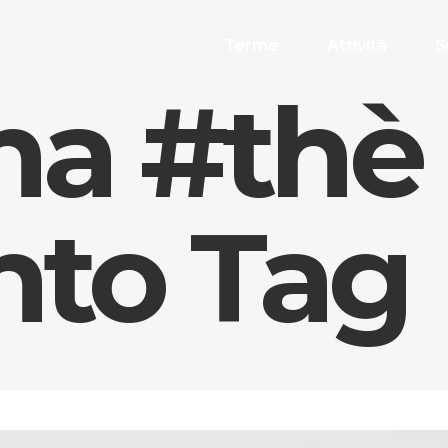
Terme
Attività
S
na #thè
nto Tag