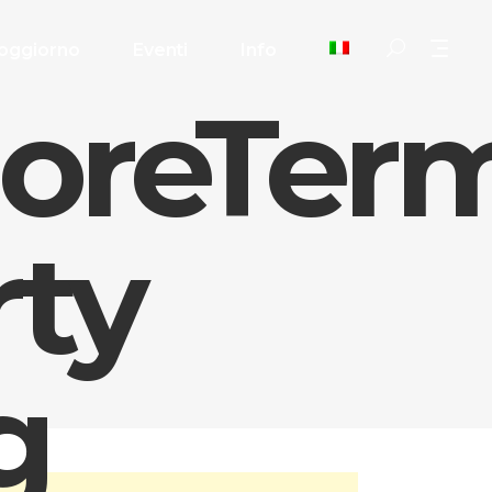
oggiorno
Eventi
Info
oreTer
rty
g