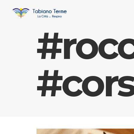
#rocc
#cors