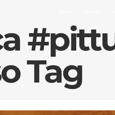
Terme
Attività
S
a #pitt
o Tag