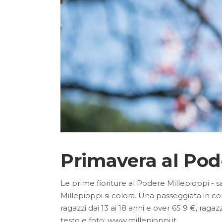
Primavera al Pod
Le prime fioriture al Podere Millepioppi - s
Millepioppi si colora. Una passeggiata in co
ragazzi dai 13 ai 18 anni e over 65 9 €, ragaz
testo e foto: www.millepioppi.it