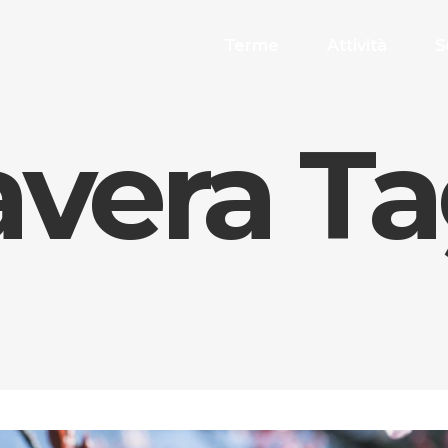
Terme
Attività
S
vera T