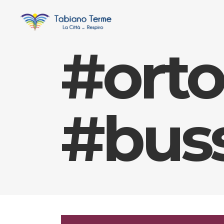
#orto
#bus