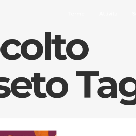
Terme
Attività
S
colto
seto Ta