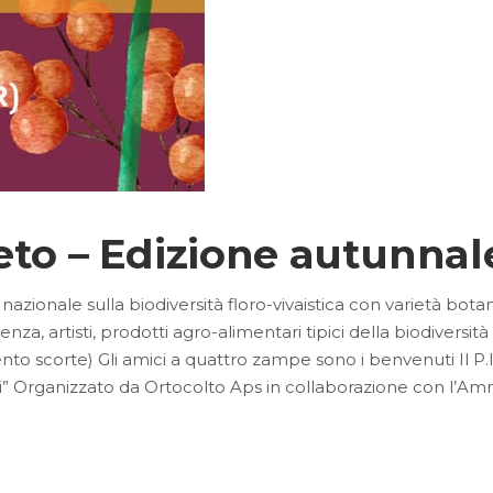
eto – Edizione autunnal
zionale sulla biodiversità floro-vivaistica con varietà botani
lenza, artisti, prodotti agro-alimentari tipici della biodiversità
to scorte) Gli amici a quattro zampe sono i benvenuti Il P.le
di” Organizzato da Ortocolto Aps in collaborazione con l’A