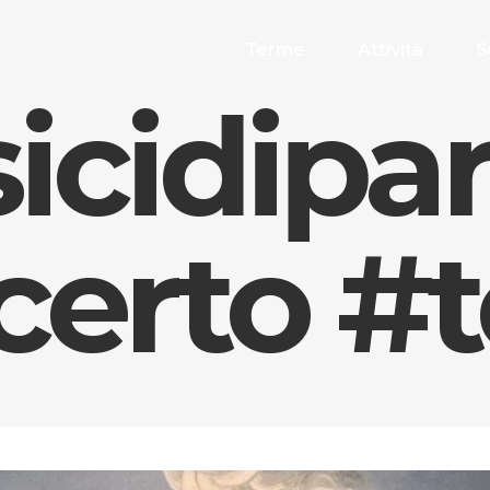
Terme
Attività
S
icidipa
certo #