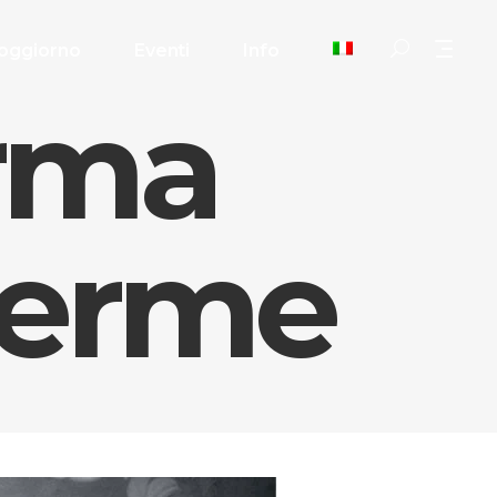
oggiorno
Eventi
Info
rma
terme