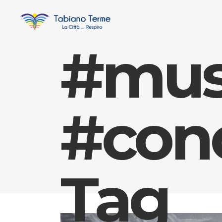
#mus
#con
Tag