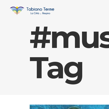
#mus
Tag