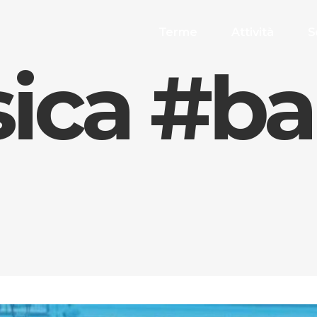
Terme
Attività
S
ica #b