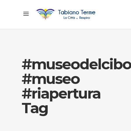
#museodelcib
#museo
#riapertura
Tag