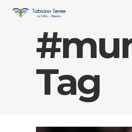
#mum
Tag