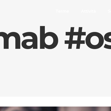
Terme
Attività
S
ab #o