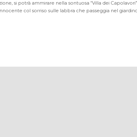
osizione, si potrà ammirare nella sontuosa “Villa dei Capolavo
nnocente col sorriso sulle labbra che passeggia nel giardino