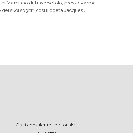
ri” di Mamiano di Traversetolo, presso Parma,
 dei suoi sogni”: così il poeta Jacques
Orari consulente territoriale:
Lun - Ven