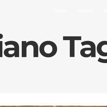
Terme
Attività
S
ano Ta