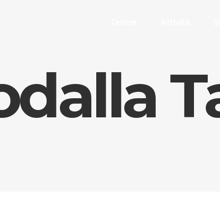
Terme
Attività
S
odalla T