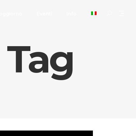
oggiorno
Eventi
Info
i Tag