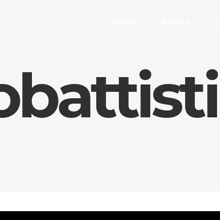
Terme
Attività
S
obattist