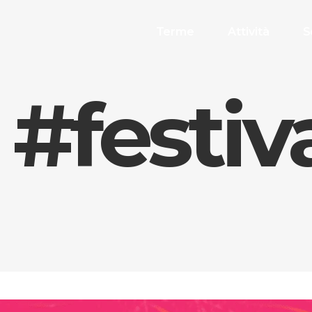
Terme
Attività
S
#festiv