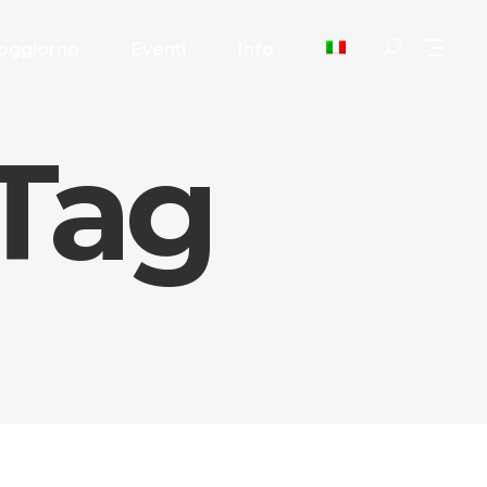
oggiorno
Eventi
Info
 Tag