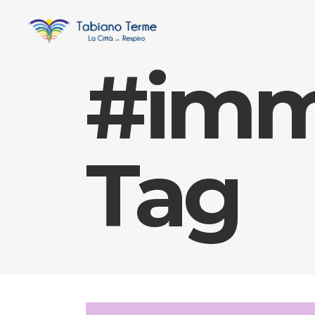
#imma
Tag