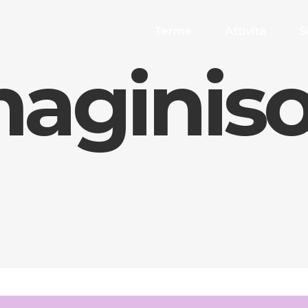
Terme
Attività
S
ginisot