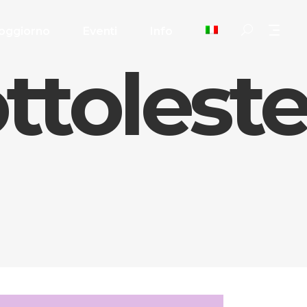
oggiorno
Eventi
Info
toleste