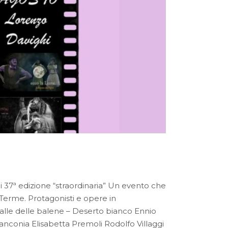
 37ª edizione “straordinaria” Un evento che
o Terme. Protagonisti e opere in
alle delle balene – Deserto bianco Ennio
lanconia Elisabetta Premoli Rodolfo Villaggi