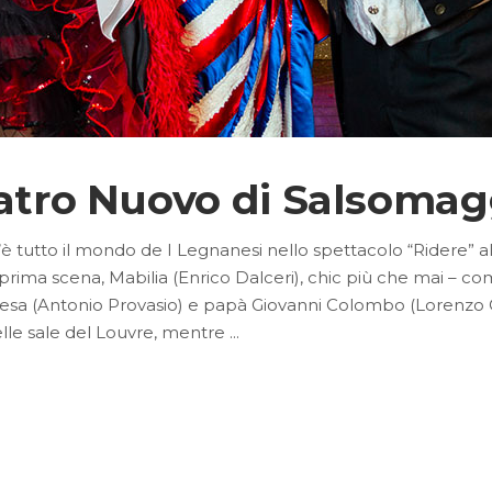
eatro Nuovo di Salsoma
 c’è tutto il mondo de I Legnanesi nello spettacolo “Ridere”
prima scena, Mabilia (Enrico Dalceri), chic più che mai – com
a (Antonio Provasio) e papà Giovanni Colombo (Lorenzo Cor
nelle sale del Louvre, mentre