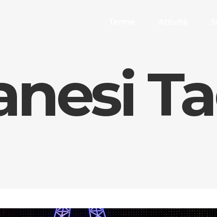
Terme
Attività
S
anesi T